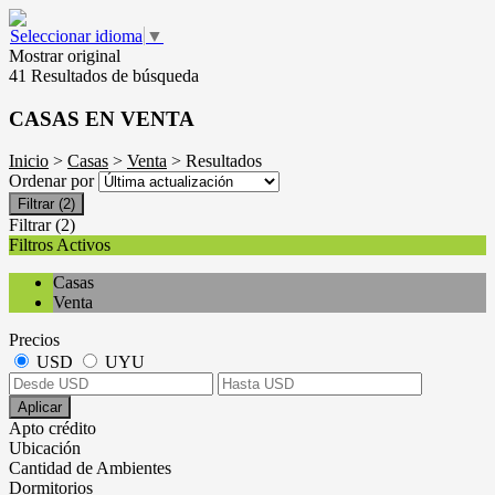
Seleccionar idioma
▼
Mostrar original
41 Resultados de búsqueda
CASAS EN VENTA
Inicio
>
Casas
>
Venta
> Resultados
Ordenar por
Filtrar
(2)
Filtrar
(2)
Filtros Activos
Casas
Venta
Precios
USD
UYU
Aplicar
Apto crédito
Ubicación
Cantidad de Ambientes
Dormitorios