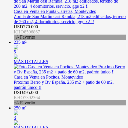
Casa en Venta en Punta Carretas, Montevideo
Zorilla de San Martín casi Rambla, 218 m2 edificados, terreno
de 260 m2, 4 dormitorios, servicio, gge x2 !!
USD770.000
KHO8596867
+/- Favorito
235 m²
5
MÁS DETALLES
Casa en Venta en Pocitos, Montevideo
Proximo Berro y Bv España, 235 m2 + patio de 60 m2,
padrón único !!
USD495.000
KHO7392364
+/- Favorito
250 m²
3
MÁS DETALLES