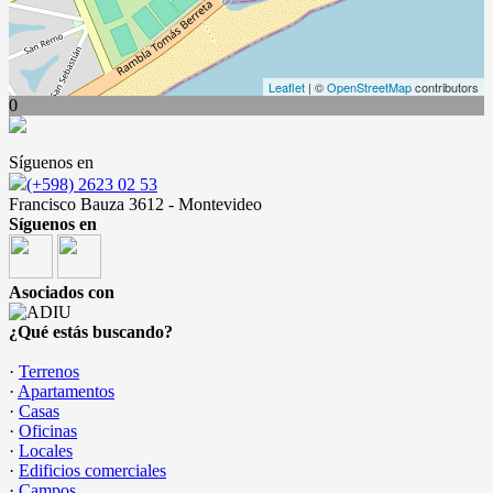
Leaflet
| ©
OpenStreetMap
contributors
0
Síguenos en
(+598) 2623 02 53
Francisco Bauza 3612 - Montevideo
Síguenos en
Asociados con
¿Qué estás buscando?
·
Terrenos
·
Apartamentos
·
Casas
·
Oficinas
·
Locales
·
Edificios comerciales
·
Campos