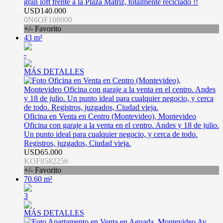
gran loft frente a la Plaza Matriz, totalmente reciclado !!
USD140.000
0N6OF108000
+/- Favorito
43 m²
-
MÁS DETALLES
Oficina en Venta en Centro (Montevideo), Montevideo
Oficina con garaje a la venta en el centro. Andes y 18 de julio.
Un punto ideal para cualquier negocio, y cerca de todo.
Registros, juzgados, Ciudad vieja.
USD65.000
KOF8582256
+/- Favorito
70.60 m²
3
MÁS DETALLES