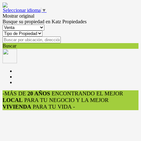
Seleccionar idioma
▼
Mostrar original
Busque su propiedad en Katz Propiedades
Buscar
-MÁS DE
20 AÑOS
ENCONTRANDO EL MEJOR
LOCAL
PARA TU NEGOCIO Y LA MEJOR
VIVIENDA
PARA TU VIDA -