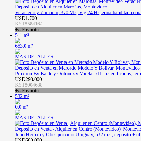
Depósito en Alquiler en Maroñas, Montevideo
Veracierto y Zumaran, 370 M2, Vig 24 Hs, zona habilitada para
USD1.700
KST8584164
+/- Favorito
511 m²
653.0 m²
MÁS DETALLES
Depósito en Venta en Mercado Modelo Y Bolivar, Montevideo
Proximo Bv Batlle y Ordoñez y Varela, 511 m2 edificados, terr
USD298.000
KST8004688
+/- Favorito
532 m²
0.0 m²
MÁS DETALLES
Depósito en Venta / Alquiler en Centro (Montevideo), Montevi
Julio Herrera y Obes proximo Uruguay, 532 m2 , deposito + ofi
USD680.000