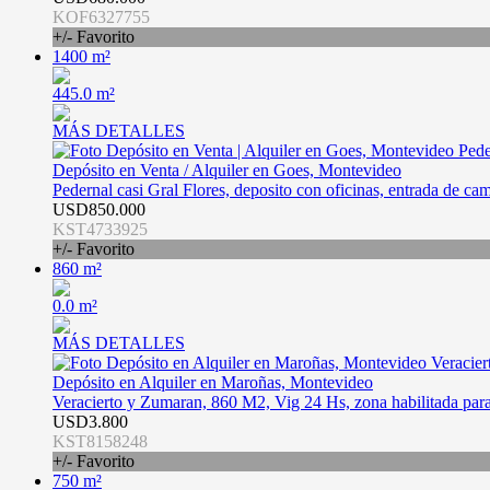
KOF6327755
+/- Favorito
1400 m²
445.0 m²
MÁS DETALLES
Depósito en Venta / Alquiler en Goes, Montevideo
Pedernal casi Gral Flores, deposito con oficinas, entrada de c
USD850.000
KST4733925
+/- Favorito
860 m²
0.0 m²
MÁS DETALLES
Depósito en Alquiler en Maroñas, Montevideo
Veracierto y Zumaran, 860 M2, Vig 24 Hs, zona habilitada para
USD3.800
KST8158248
+/- Favorito
750 m²