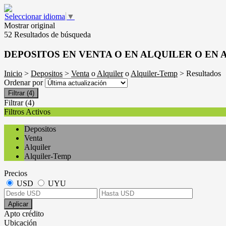
Seleccionar idioma
▼
Mostrar original
52 Resultados de búsqueda
DEPOSITOS EN VENTA O EN ALQUILER O EN
Inicio
>
Depositos
>
Venta
o
Alquiler
o
Alquiler-Temp
> Resultados
Ordenar por
Filtrar
(4)
Filtrar
(4)
Filtros Activos
Depositos
Venta
Alquiler
Alquiler-Temp
Precios
USD
UYU
Aplicar
Apto crédito
Ubicación