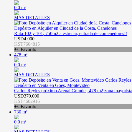
0.0 m²
MÁS DETALLES
Depósito en Alquiler en Ciudad de la Costa, Canelones
Ruta 102 y 101, 750m2 a estrenar, entrada de contenedores!!
USD4.000
KST7604815
+/- Favorito
478 m²
0.0 m²
MÁS DETALLES
Depósito en Venta en Goes, Montevideo
Carlos Reyles próximo Arenal Grande , 478 m2,zona mayorista ,
USD370.000
KST4602916
+/- Favorito
730 m²
0.0 m²
MÁS DETALLES