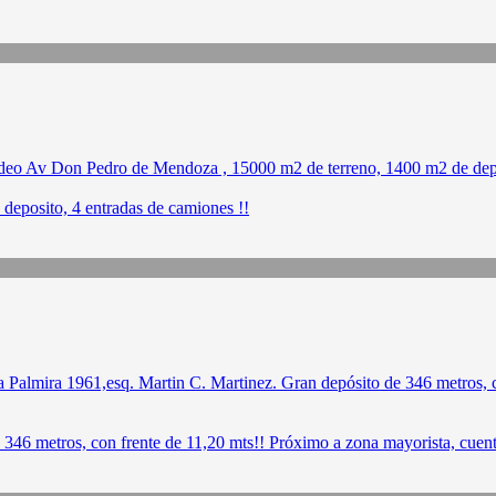
eposito, 4 entradas de camiones !!
346 metros, con frente de 11,20 mts!! Próximo a zona mayorista, cuent