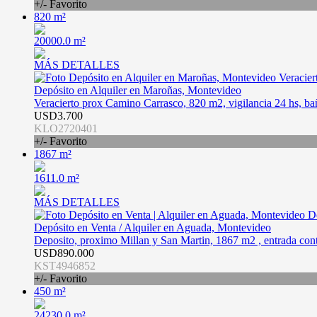
+/- Favorito
820 m²
20000.0 m²
MÁS DETALLES
Depósito en Alquiler en Maroñas, Montevideo
Veracierto prox Camino Carrasco, 820 m2, vigilancia 24 hs, ba
USD3.700
KLO2720401
+/- Favorito
1867 m²
1611.0 m²
MÁS DETALLES
Depósito en Venta / Alquiler en Aguada, Montevideo
Deposito, proximo Millan y San Martin, 1867 m2 , entrada conte
USD890.000
KST4946852
+/- Favorito
450 m²
24230.0 m²