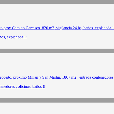
ños, explanada !!
nedores , oficinas, baños !!