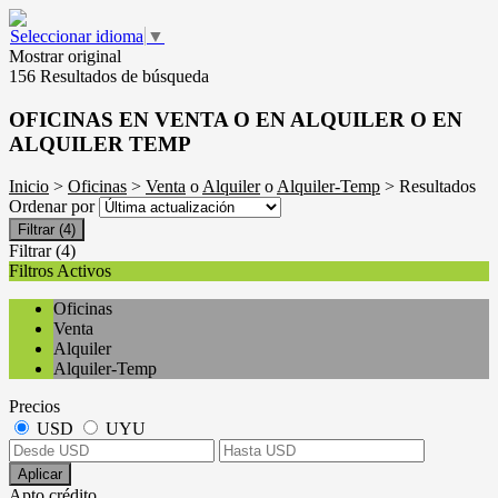
Seleccionar idioma
▼
Mostrar original
156 Resultados de búsqueda
OFICINAS EN VENTA O EN ALQUILER O EN
ALQUILER TEMP
Inicio
>
Oficinas
>
Venta
o
Alquiler
o
Alquiler-Temp
> Resultados
Ordenar por
Filtrar
(4)
Filtrar
(4)
Filtros Activos
Oficinas
Venta
Alquiler
Alquiler-Temp
Precios
USD
UYU
Aplicar
Apto crédito