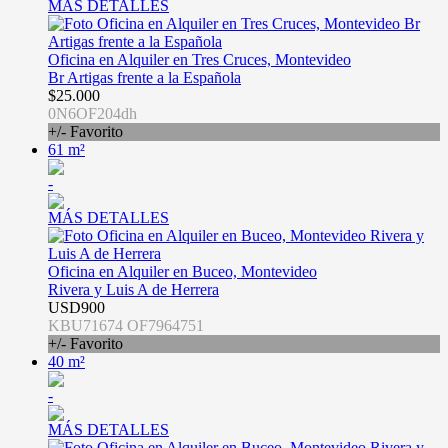
MÁS DETALLES
Oficina en Alquiler en Tres Cruces, Montevideo
Br Artigas frente a la Española
$25.000
0N6OF204dh
+/- Favorito
61 m²
-
MÁS DETALLES
Oficina en Alquiler en Buceo, Montevideo
Rivera y Luis A de Herrera
USD900
KBU71674 OF7964751
+/- Favorito
40 m²
-
MÁS DETALLES