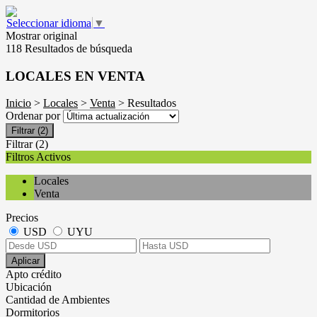
Seleccionar idioma
▼
Mostrar original
118 Resultados de búsqueda
LOCALES EN VENTA
Inicio
>
Locales
>
Venta
> Resultados
Ordenar por
Filtrar
(2)
Filtrar
(2)
Filtros Activos
Locales
Venta
Precios
USD
UYU
Aplicar
Apto crédito
Ubicación
Cantidad de Ambientes
Dormitorios