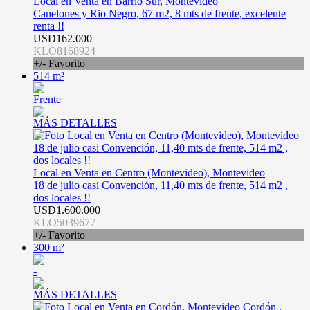
Local en Venta en Barrio Sur, Montevideo
Canelones y Rio Negro, 67 m2, 8 mts de frente, excelente
renta !!
USD162.000
KLO8168924
+/- Favorito
514 m²
Frente
MÁS DETALLES
Local en Venta en Centro (Montevideo), Montevideo
18 de julio casi Convención, 11,40 mts de frente, 514 m2 ,
dos locales !!
USD1.600.000
KLO5039677
+/- Favorito
300 m²
-
MÁS DETALLES