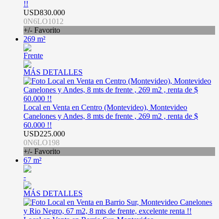
!!
USD830.000
0N6LO1012
+/- Favorito
269 m²
Frente
MÁS DETALLES
Local en Venta en Centro (Montevideo), Montevideo
Canelones y Andes, 8 mts de frente , 269 m2 , renta de $
60.000 !!
USD225.000
0N6LO198
+/- Favorito
67 m²
-
MÁS DETALLES