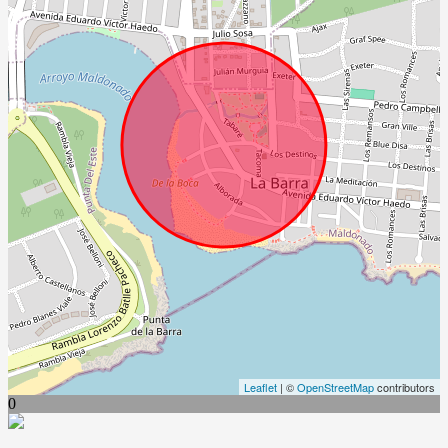
Leaflet
| ©
OpenStreetMap
contributors
0