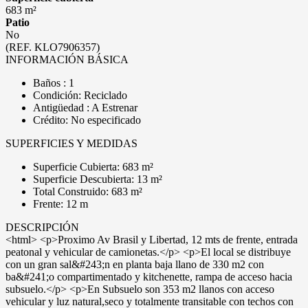
683 m²
Patio
No
(REF. KLO7906357)
INFORMACIÓN BÁSICA
Baños : 1
Condición: Reciclado
Antigüedad : A Estrenar
Crédito: No especificado
SUPERFICIES Y MEDIDAS
Superficie Cubierta: 683 m²
Superficie Descubierta: 13 m²
Total Construido: 683 m²
Frente: 12 m
DESCRIPCIÓN
<html> <p>Proximo Av Brasil y Libertad, 12 mts de frente, entrada
peatonal y vehicular de camionetas.</p> <p>El local se distribuye
con un gran sal&#243;n en planta baja llano de 330 m2 con
ba&#241;o compartimentado y kitchenette, rampa de acceso hacia
subsuelo.</p> <p>En Subsuelo son 353 m2 llanos con acceso
vehicular y luz natural,seco y totalmente transitable con techos con