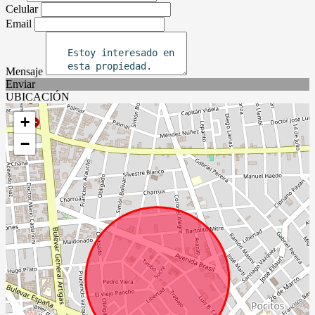
Celular
Email
Mensaje
Enviar
UBICACIÓN
+
−