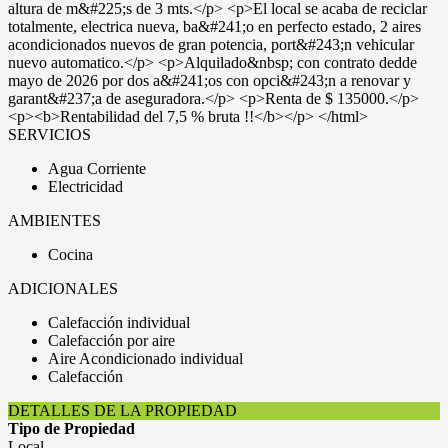
altura de m&#225;s de 3 mts.</p> <p>El local se acaba de reciclar
totalmente, electrica nueva, ba&#241;o en perfecto estado, 2 aires
acondicionados nuevos de gran potencia, port&#243;n vehicular
nuevo automatico.</p> <p>Alquilado&nbsp; con contrato dedde
mayo de 2026 por dos a&#241;os con opci&#243;n a renovar y
garant&#237;a de aseguradora.</p> <p>Renta de $ 135000.</p>
<p><b>Rentabilidad del 7,5 % bruta !!</b></p> </html>
SERVICIOS
Agua Corriente
Electricidad
AMBIENTES
Cocina
ADICIONALES
Calefacción individual
Calefacción por aire
Aire Acondicionado individual
Calefacción
DETALLES DE LA PROPIEDAD
Tipo de Propiedad
Local