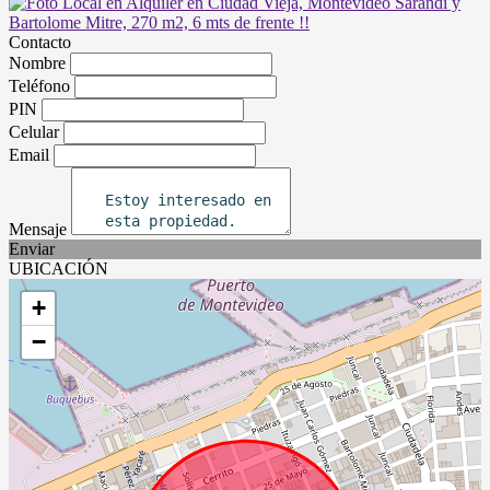
Contacto
Nombre
Teléfono
PIN
Celular
Email
Mensaje
Enviar
UBICACIÓN
+
−