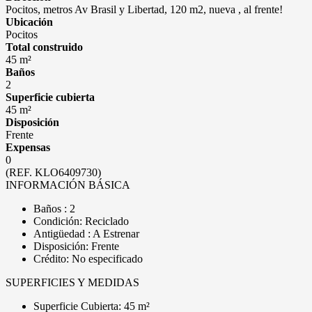
Pocitos, metros Av Brasil y Libertad, 120 m2, nueva , al frente!
Ubicación
Pocitos
Total construido
45 m²
Baños
2
Superficie cubierta
45 m²
Disposición
Frente
Expensas
0
(REF. KLO6409730)
INFORMACIÓN BÁSICA
Baños : 2
Condición: Reciclado
Antigüedad : A Estrenar
Disposición: Frente
Crédito: No especificado
SUPERFICIES Y MEDIDAS
Superficie Cubierta: 45 m²