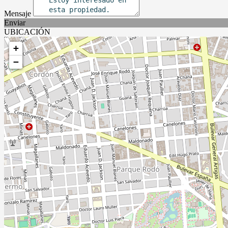
Mensaje
Enviar
UBICACIÓN
+
−