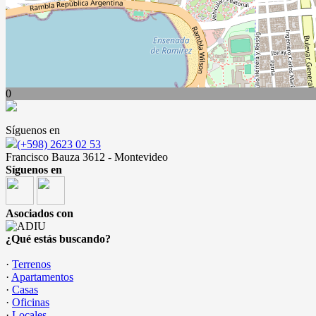
0
Síguenos en
(+598) 2623 02 53
Francisco Bauza 3612 - Montevideo
Síguenos en
Asociados con
¿Qué estás buscando?
·
Terrenos
·
Apartamentos
·
Casas
·
Oficinas
·
Locales