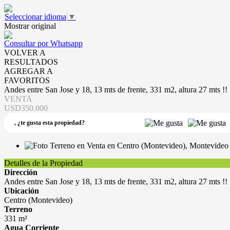
Seleccionar idioma
▼
Mostrar original
Consultar por Whatsapp
VOLVER A
RESULTADOS
AGREGAR A
FAVORITOS
Andes entre San Jose y 18, 13 mts de frente, 331 m2, altura 27 mts !!
VENTA
USD350.000
,
¿te gusta esta propiedad?
Detalles de la Propiedad
Dirección
Andes entre San Jose y 18, 13 mts de frente, 331 m2, altura 27 mts !!
Ubicación
Centro (Montevideo)
Terreno
331 m²
Agua Corriente