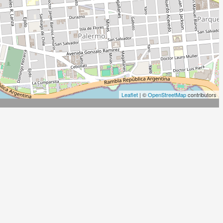
Leaflet
| ©
OpenStreetMap
contributors