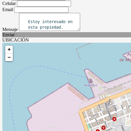
Celular
Email
Mensaje
Enviar
UBICACIÓN
+
−