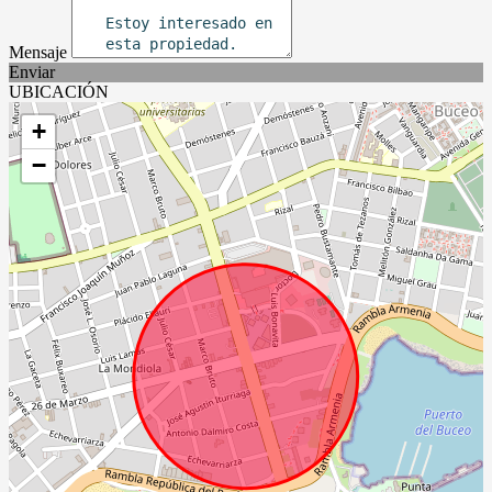
Mensaje
Enviar
UBICACIÓN
+
−