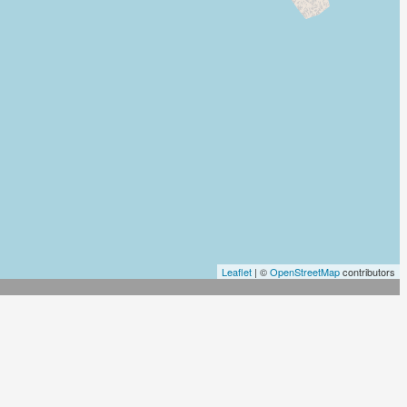
Leaflet
| ©
OpenStreetMap
contributors