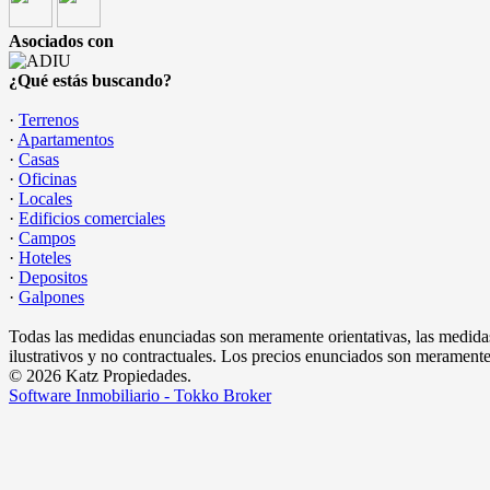
Asociados con
¿Qué estás buscando?
·
Terrenos
·
Apartamentos
·
Casas
·
Oficinas
·
Locales
·
Edificios comerciales
·
Campos
·
Hoteles
·
Depositos
·
Galpones
Todas las medidas enunciadas son meramente orientativas, las medidas
ilustrativos y no contractuales. Los precios enunciados son meramente 
© 2026 Katz Propiedades.
Software Inmobiliario - Tokko Broker