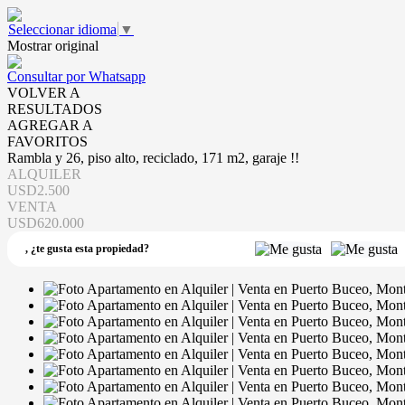
Seleccionar idioma
▼
Mostrar original
Consultar por Whatsapp
VOLVER A
RESULTADOS
AGREGAR A
FAVORITOS
Rambla y 26, piso alto, reciclado, 171 m2, garaje !!
ALQUILER
USD2.500
VENTA
USD620.000
,
¿te gusta esta propiedad?