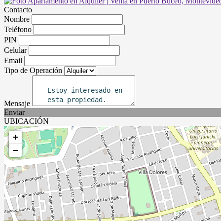
Contacto
Nombre
Teléfono
PIN
Celular
Email
Tipo de Operación
Mensaje
Enviar
UBICACIÓN
+
−