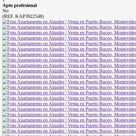
Apto profesional
No
(REF. KAP3922548)