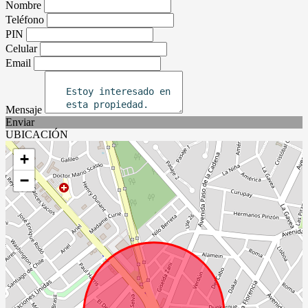
Nombre
Teléfono
PIN
Celular
Email
Mensaje
Enviar
UBICACIÓN
+
−