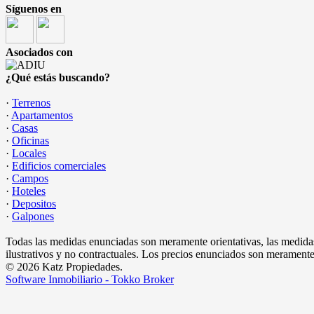
Síguenos en
Asociados con
¿Qué estás buscando?
·
Terrenos
·
Apartamentos
·
Casas
·
Oficinas
·
Locales
·
Edificios comerciales
·
Campos
·
Hoteles
·
Depositos
·
Galpones
Todas las medidas enunciadas son meramente orientativas, las medidas
ilustrativos y no contractuales. Los precios enunciados son meramente 
© 2026 Katz Propiedades.
Software Inmobiliario - Tokko Broker