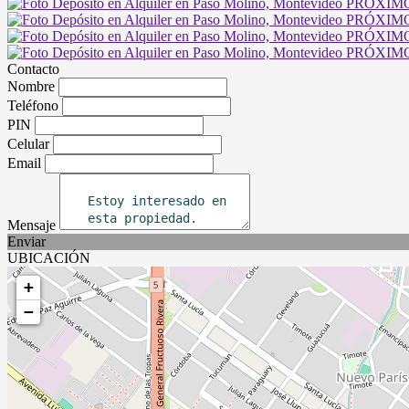
Contacto
Nombre
Teléfono
PIN
Celular
Email
Mensaje
Enviar
UBICACIÓN
+
−