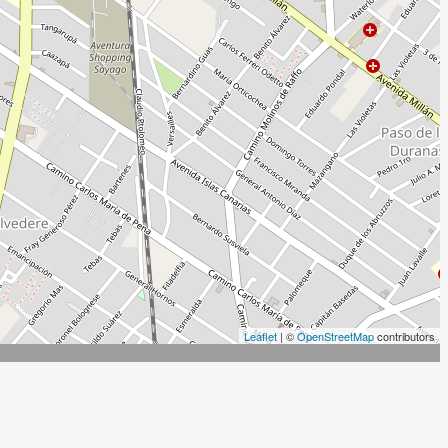
Leaflet
| ©
OpenStreetMap
contributors