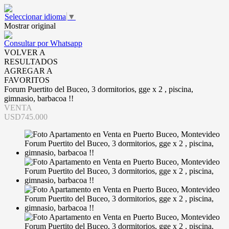
Seleccionar idioma
▼
Mostrar original
Consultar por Whatsapp
VOLVER A
RESULTADOS
AGREGAR A
FAVORITOS
Forum Puertito del Buceo, 3 dormitorios, gge x 2 , piscina,
gimnasio, barbacoa !!
VENTA
USD745.000