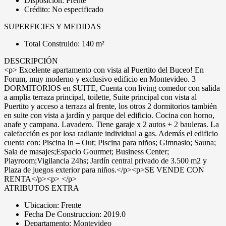
Disposición: Frente
Crédito: No especificado
SUPERFICIES Y MEDIDAS
Total Construido: 140 m²
DESCRIPCIÓN
<p> Excelente apartamento con vista al Puertito del Buceo! En
Forum, muy moderno y exclusivo edificio en Montevideo. 3
DORMITORIOS en SUITE, Cuenta con living comedor con salida
a amplia terraza principal, toilette, Suite principal con vista al
Puertito y acceso a terraza al frente, los otros 2 dormitorios también
en suite con vista a jardín y parque del edificio. Cocina con horno,
anafe y campana. Lavadero. Tiene garaje x 2 autos + 2 bauleras. La
calefacción es por losa radiante individual a gas. Además el edificio
cuenta con: Piscina In – Out; Piscina para niños; Gimnasio; Sauna;
Sala de masajes;Espacio Gourmet; Business Center;
Playroom;Vigilancia 24hs; Jardín central privado de 3.500 m2 y
Plaza de juegos exterior para niños.</p><p>SE VENDE CON
RENTA</p><p> </p>
ATRIBUTOS EXTRA
Ubicacion: Frente
Fecha De Construccion: 2019.0
Departamento: Montevideo