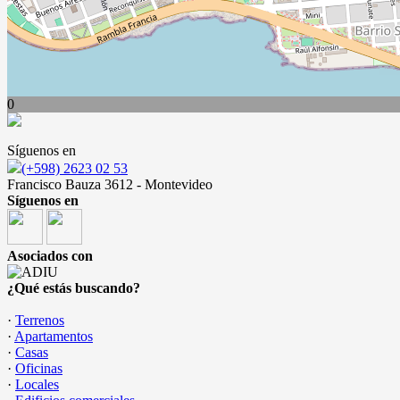
0
Síguenos en
(+598) 2623 02 53
Francisco Bauza 3612 - Montevideo
Síguenos en
Asociados con
¿Qué estás buscando?
·
Terrenos
·
Apartamentos
·
Casas
·
Oficinas
·
Locales