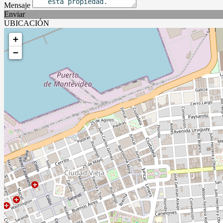
Mensaje
Enviar
UBICACIÓN
+
−