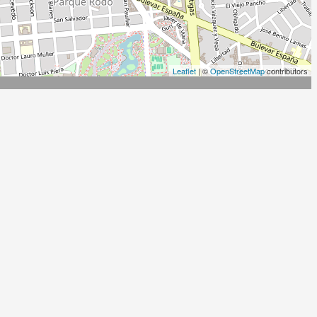
Leaflet
| ©
OpenStreetMap
contributors