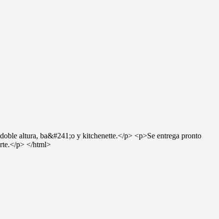
doble altura, ba&#241;o y kitchenette.</p> <p>Se entrega pronto
orte.</p> </html>