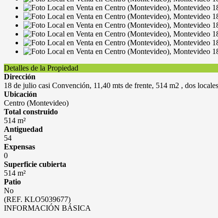
Detalles de la Propiedad
Dirección
18 de julio casi Convención, 11,40 mts de frente, 514 m2 , dos locales
Ubicación
Centro (Montevideo)
Total construido
514 m²
Antiguedad
54
Expensas
0
Superficie cubierta
514 m²
Patio
No
(REF. KLO5039677)
INFORMACIÓN BÁSICA