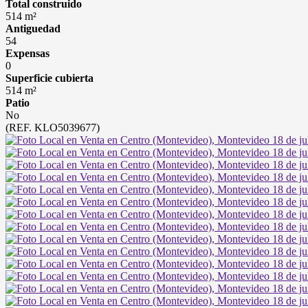
Total construido
514 m²
Antiguedad
54
Expensas
0
Superficie cubierta
514 m²
Patio
No
(REF. KLO5039677)