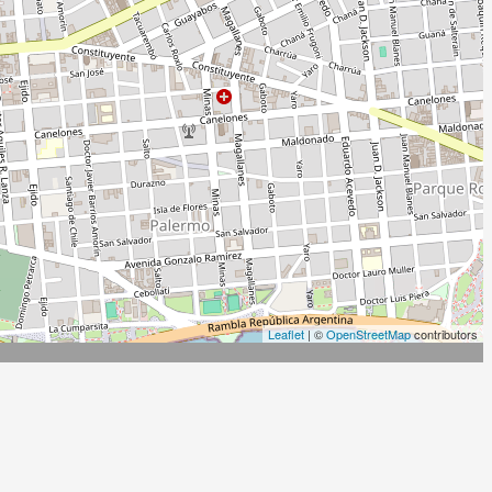
Leaflet
| ©
OpenStreetMap
contributors