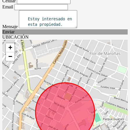
Celular
Email
Mensaje
Enviar
UBICACIÓN
+
−