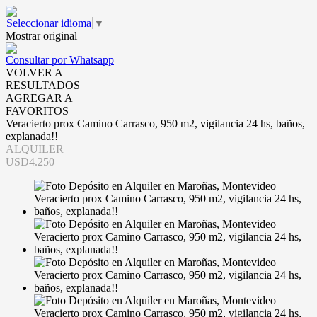
Seleccionar idioma
▼
Mostrar original
Consultar por Whatsapp
VOLVER A
RESULTADOS
AGREGAR A
FAVORITOS
Veracierto prox Camino Carrasco, 950 m2, vigilancia 24 hs, baños,
explanada!!
ALQUILER
USD4.250