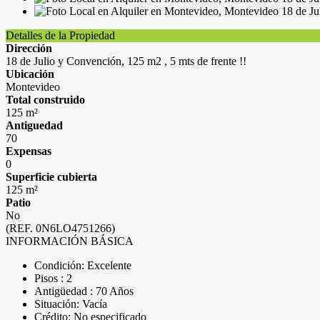
Detalles de la Propiedad
Dirección
18 de Julio y Convención, 125 m2 , 5 mts de frente !!
Ubicación
Montevideo
Total construido
125 m²
Antiguedad
70
Expensas
0
Superficie cubierta
125 m²
Patio
No
(REF. 0N6LO4751266)
INFORMACIÓN BÁSICA
Condición: Excelente
Pisos : 2
Antigüedad : 70 Años
Situación: Vacía
Crédito: No especificado