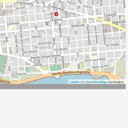
Leaflet
| ©
OpenStreetMap
contributors