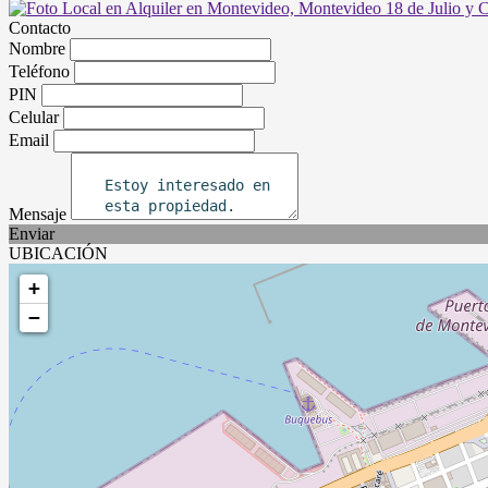
Contacto
Nombre
Teléfono
PIN
Celular
Email
Mensaje
Enviar
UBICACIÓN
+
−