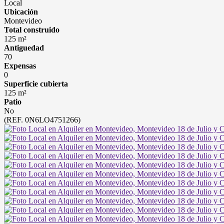
Local
Ubicación
Montevideo
Total construido
125 m²
Antiguedad
70
Expensas
0
Superficie cubierta
125 m²
Patio
No
(REF. 0N6LO4751266)